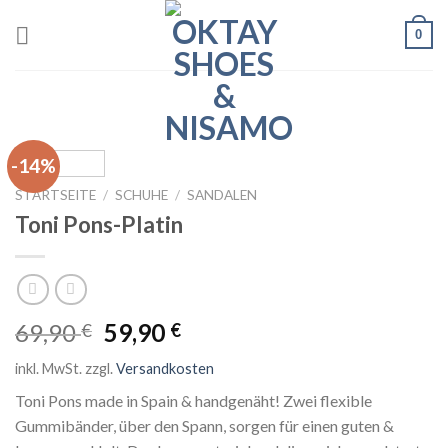
Skip
0
to
content
-14%
STARTSEITE
/
SCHUHE
/
SANDALEN
Toni Pons-Platin
Ursprünglicher
Aktueller
69,90
59,90
€
€
Preis
Preis
inkl. MwSt.
zzgl.
Versandkosten
war:
ist:
69,90 €
59,90 €.
Toni Pons made in Spain & handgenäht! Zwei flexible
Gummibänder, über den Spann, sorgen für einen guten &