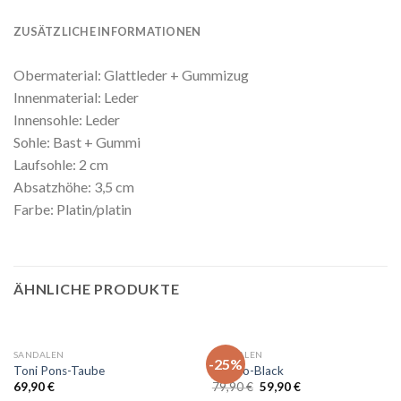
ZUSÄTZLICHE INFORMATIONEN
Obermaterial: Glattleder + Gummizug
Innenmaterial: Leder
Innensohle: Leder
Sohle: Bast + Gummi
Laufsohle: 2 cm
Absatzhöhe: 3,5 cm
Farbe: Platin/platin
ÄHNLICHE PRODUKTE
SANDALEN
SANDALEN
-25%
Toni Pons-Taube
Inuovo-Black
Ursprünglicher
Aktueller
69,90
€
79,90
€
59,90
€
Preis
Preis