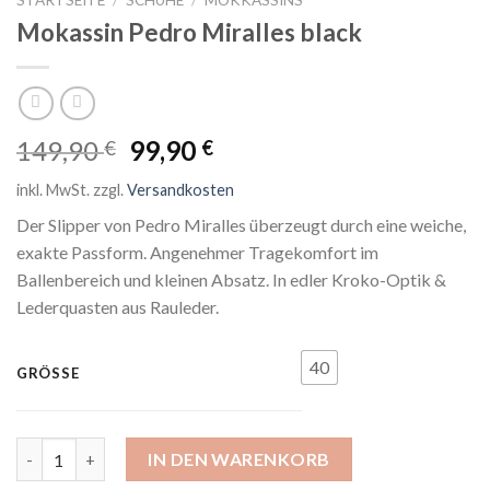
Mokassin Pedro Miralles black
Ursprünglicher
Aktueller
149,90
99,90
€
€
Preis
Preis
inkl. MwSt.
zzgl.
Versandkosten
war:
ist:
149,90 €
99,90 €.
Der Slipper von Pedro Miralles überzeugt durch eine weiche,
exakte Passform. Angenehmer Tragekomfort im
Ballenbereich und kleinen Absatz. In edler Kroko-Optik &
Lederquasten aus Rauleder.
40
GRÖSSE
Mokassin Pedro Miralles black Menge
IN DEN WARENKORB