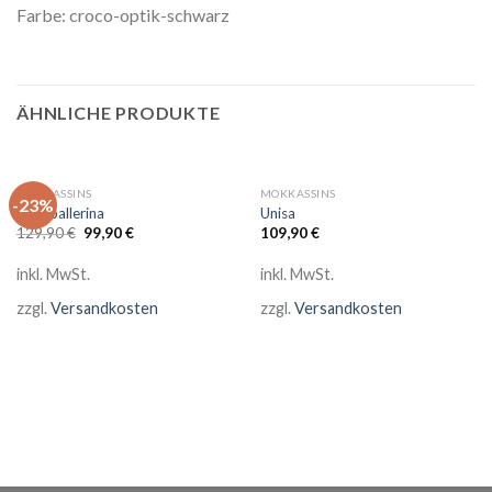
Farbe: croco-optik-schwarz
ÄHNLICHE PRODUKTE
MOKKASSINS
MOKKASSINS
-23%
Paoliballerina
Unisa
Ursprünglicher
Aktueller
129,90
€
99,90
€
109,90
€
Preis
Preis
war:
ist:
inkl. MwSt.
inkl. MwSt.
129,90 €
99,90 €.
zzgl.
Versandkosten
zzgl.
Versandkosten