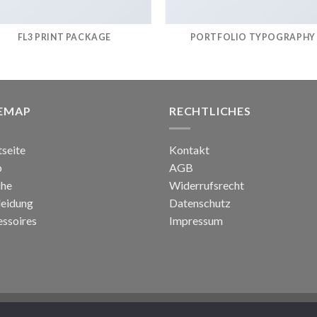
FL3 PRINT PACKAGE
PORTFOLIO TYPOGRAPHY
TEMAP
RECHTLICHES
tseite
Kontakt
p
AGB
uhe
Widerrufsrecht
leidung
Datenschutz
ssoires
Impressum