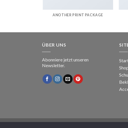
AZINE
ANOTHER PRINT PACKAGE
ÜBER UNS
SI
Abonniere jetzt unseren
Star
Newsletter.
Sho
Sch
Bek
Acce
Copyright 2026 ©
NISAMO