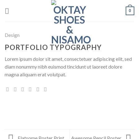
Skip
0
to
content
Design
PORTFOLIO TYPOGRAPHY
Lorem ipsum dolor sit amet, consectetuer adipiscing elit, sed
diam nonummy nibh euismod tincidunt ut laoreet dolore
magna aliquam erat volutpat.
Flatsome Poster Print
Awesome Pencil Poster