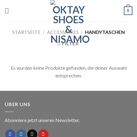
Skip
0
to
content
STARTSEITE
/
ACCESSOIRES
/
HANDYTASCHEN
FILTER
Es wurden keine Produkte gefunden, die deiner Auswahl
entsprechen.
ÜBER UNS
Abonniere jetzt unseren Newsletter.