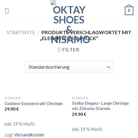
Skip
0
to
content
STARTSEITE
/
PRODUKTE VERSCHLAGWORTET MIT
„ELEGANTER SCHMUCK“
FILTER
SCHMUCK
SCHMUCK
Stellar Eleganz- Lange Ohrringe
Goldene Sonnenstrahl-Ohrringe
mit Zirkonia-Sternen
29,90
€
29,90
€
inkl. 19 % MwSt.
inkl. 19 % MwSt.
zzgl.
Versandkosten