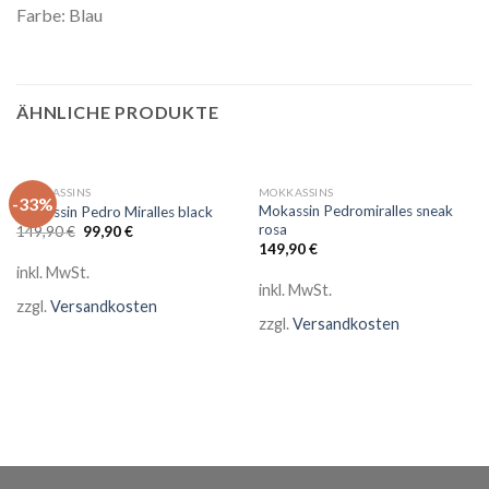
Farbe: Blau
ÄHNLICHE PRODUKTE
MOKKASSINS
MOKKASSINS
-33%
Mokassin Pedromiralles sneak
Mokassin Pedro Miralles black
rosa
Ursprünglicher
Aktueller
149,90
€
99,90
€
Preis
Preis
149,90
€
war:
ist:
inkl. MwSt.
149,90 €
99,90 €.
inkl. MwSt.
zzgl.
Versandkosten
zzgl.
Versandkosten