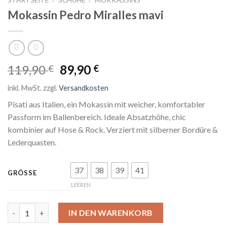
Mokassin Pedro Miralles mavi
Ursprünglicher
Aktueller
119,90
89,90
€
€
Preis
Preis
inkl. MwSt.
zzgl.
Versandkosten
war:
ist:
119,90 €
89,90 €.
Pisati aus Italien, ein Mokassin mit weicher, komfortabler
Passform im Ballenbereich. Ideale Absatzhöhe, chic
kombinier auf Hose & Rock. Verziert mit silberner Bordüre &
Lederquasten.
37
38
39
41
GRÖSSE
LEEREN
Mokassin Pedro Miralles mavi Menge
IN DEN WARENKORB