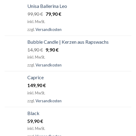
Unisa Ballerina Leo
Ursprünglicher
Aktueller
99,90
€
79,90
€
Preis
Preis
inkl. MwSt.
war:
ist:
zzgl.
Versandkosten
99,90 €
79,90 €.
Bubble Candle | Kerzen aus Rapswachs
Ursprünglicher
Aktueller
14,90
€
9,90
€
Preis
Preis
inkl. MwSt.
war:
ist:
zzgl.
Versandkosten
14,90 €
9,90 €.
Caprice
149,90
€
inkl. MwSt.
zzgl.
Versandkosten
Black
59,90
€
inkl. MwSt.