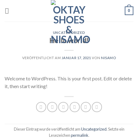
Skip
0
to
content
UNCATEGORIZED
Hello world!
VERÖFFENTLICHT AM
JANUAR 17, 2021
VON
NISAMO
Welcome to WordPress. This is your first post. Edit or delete
it, then start writing!
Dieser Eintrag wurde veröffentlicht am
Uncategorized
. Setzte ein
Lesezeichen
permalink
.