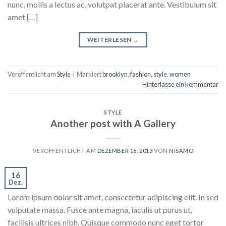
nunc, mollis a lectus ac, volutpat placerat ante. Vestibulum sit
amet […]
WEITERLESEN
→
Veröffentlicht am
Style
|
Markiert
brooklyn
,
fashion
,
style
,
women
Hinterlasse ein kommentar
STYLE
Another post with A Gallery
VERÖFFENTLICHT AM
DEZEMBER 16, 2013
VON
NISAMO
16
Dez.
Lorem ipsum dolor sit amet, consectetur adipiscing elit. In sed
vulputate massa. Fusce ante magna, iaculis ut purus ut,
facilisis ultrices nibh. Quisque commodo nunc eget tortor