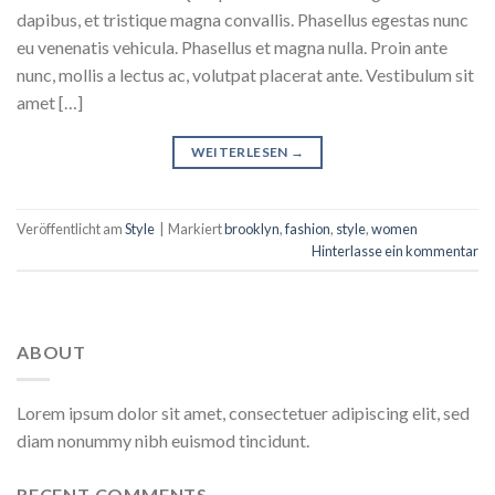
dapibus, et tristique magna convallis. Phasellus egestas nunc
eu venenatis vehicula. Phasellus et magna nulla. Proin ante
nunc, mollis a lectus ac, volutpat placerat ante. Vestibulum sit
amet […]
WEITERLESEN
→
Veröffentlicht am
Style
|
Markiert
brooklyn
,
fashion
,
style
,
women
Hinterlasse ein kommentar
ABOUT
Lorem ipsum dolor sit amet, consectetuer adipiscing elit, sed
diam nonummy nibh euismod tincidunt.
RECENT COMMENTS