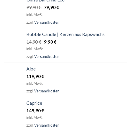
Ursprünglicher
Aktueller
99,90
€
79,90
€
Preis
Preis
inkl. MwSt.
war:
ist:
zzgl.
Versandkosten
99,90 €
79,90 €.
Bubble Candle | Kerzen aus Rapswachs
Ursprünglicher
Aktueller
14,90
€
9,90
€
Preis
Preis
inkl. MwSt.
war:
ist:
zzgl.
Versandkosten
14,90 €
9,90 €.
Alpe
119,90
€
inkl. MwSt.
zzgl.
Versandkosten
Caprice
149,90
€
inkl. MwSt.
zzgl.
Versandkosten