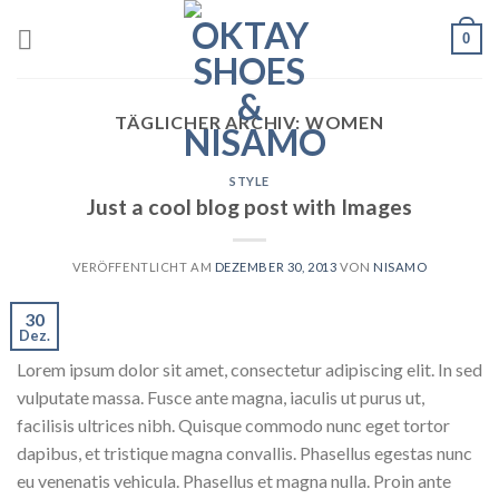
Skip
0
to
content
TÄGLICHER ARCHIV:
WOMEN
STYLE
Just a cool blog post with Images
VERÖFFENTLICHT AM
DEZEMBER 30, 2013
VON
NISAMO
30
Dez.
Lorem ipsum dolor sit amet, consectetur adipiscing elit. In sed
vulputate massa. Fusce ante magna, iaculis ut purus ut,
facilisis ultrices nibh. Quisque commodo nunc eget tortor
dapibus, et tristique magna convallis. Phasellus egestas nunc
eu venenatis vehicula. Phasellus et magna nulla. Proin ante