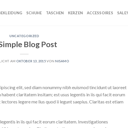
BEKLEIDUNG
SCHUHE
TASCHEN
KERZEN
ACCESSOIRES
SALE
UNCATEGORIZED
Simple Blog Post
LICHT AM
OKTOBER 13, 2015
VON
NISAMO
ipiscing elit, sed diam nonummy nibh euismod tincidunt ut laoreet
abent claritatem insitam; est usus legentis in iis qui facit eorum
ectores legere me lius quod ii legunt saepius. Claritas est etiam
egentis in iis qui facit eorum claritatem. Investigationes