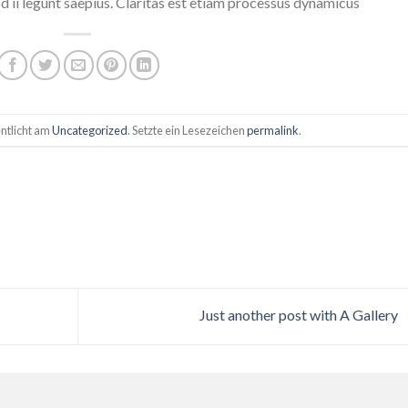
 ii legunt saepius. Claritas est etiam processus dynamicus
ntlicht am
Uncategorized
. Setzte ein Lesezeichen
permalink
.
Just another post with A Gallery