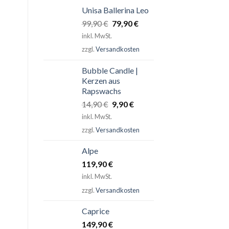
Unisa Ballerina Leo
Ursprünglicher
Aktueller
99,90
€
79,90
€
Preis
Preis
inkl. MwSt.
war:
ist:
zzgl.
Versandkosten
99,90 €
79,90 €.
Bubble Candle |
Kerzen aus
Rapswachs
Ursprünglicher
Aktueller
14,90
€
9,90
€
Preis
Preis
inkl. MwSt.
war:
ist:
zzgl.
Versandkosten
14,90 €
9,90 €.
Alpe
119,90
€
inkl. MwSt.
zzgl.
Versandkosten
Caprice
149,90
€