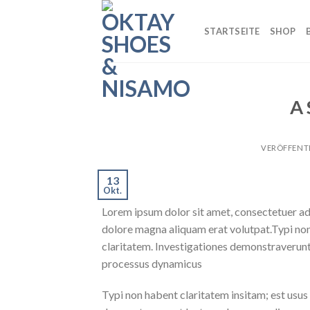
Skip
to
STARTSEITE
SHOP
content
A 
VERÖFFENT
13
Okt.
Lorem ipsum dolor sit amet, consectetuer ad
dolore magna aliquam erat volutpat.Typi non h
claritatem. Investigationes demonstraverunt l
processus dynamicus
Typi non habent claritatem insitam; est usus l